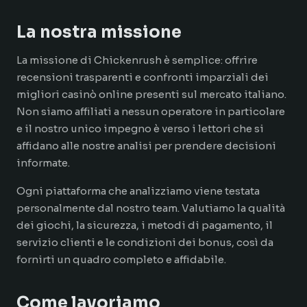
La nostra missione
La missione di Chickenrush è semplice: offrire
recensioni trasparenti e confronti imparziali dei
migliori casinò online presenti sul mercato italiano.
Non siamo affiliati a nessun operatore in particolare
e il nostro unico impegno è verso i lettori che si
affidano alle nostre analisi per prendere decisioni
informate.
Ogni piattaforma che analizziamo viene testata
personalmente dal nostro team. Valutiamo la qualità
dei giochi, la sicurezza, i metodi di pagamento, il
servizio clienti e le condizioni dei bonus, così da
fornirti un quadro completo e affidabile.
Come lavoriamo