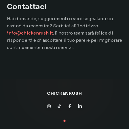
Contattaci
Hai domande, suggerimenti o vuoi segnalarci un
casinò da recensire? Scrivici all'indirizzo
info@chickenrush.it
. Il nostro team sarà felice di
risponderti e di ascoltare il tuo parere per migliorare
continuamente i nostri servizi.
CHICKENRUSH