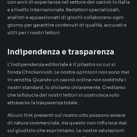
con anni di esperienza nel settore dei casinò in Italia
e a livello internazionale. Redattori specializzati,
analisti e appassionati di giochi collaborano ogni
giorno per garantire contenuti di qualità, accurati e
utili per i nostri lettori.
Indipendenza e trasparenza
L'indipendenza editoriale è il pilastro su cui si
fonda Chickenrush. Le nostre opinioni non sono mai
in vendita. Quando un casinò online non soddisfa i
nostri standard, lo diciamo chiaramente. Crediamo
che la fiducia dei nostri lettori si costruisca solo
attraverso la trasparenza totale.
Alcuni link presenti sul nostro sito possono essere
di natura commerciale, ma questo non influisce mai
sul giudizio che esprimiamo. Le nostre valutazioni